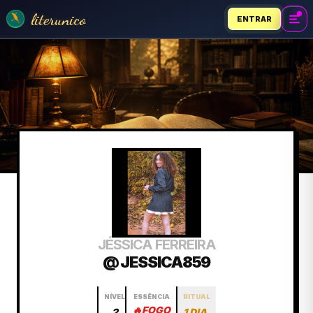
literunico
ENTRAR
JÉSSICA FERREIRA
@ JESSICA859
NÍVEL
ESSÊNCIA
RITUAL
🔥
FOGO
2
1 DIA