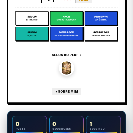
SEGUIR
APOIE
PERGUNTA
LITVERSO
GORJETA AVULSA
ANÔNIMA
MOEDA
MENSAGEM
RESPOSTAS
0,00 LC
ENTRAR PARA ENVIAR
VER RESPOSTAS
SELOS DO PERFIL
▼
SOBRE MIM
0
0
1
POSTS
SEGUIDORES
SEGUINDO