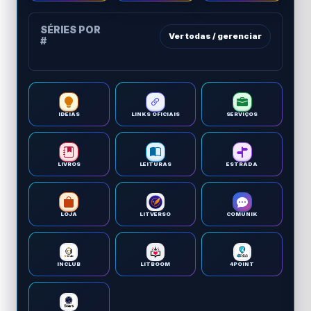
SÉRIES POR
Ver todas / gerenciar
#
IDEIAS
LINKS OFICIAIS
SERVIÇOS
LIVROS
LEITURAS
ESTRADA
LOJA
LITVERSO
COMUNIK
INCLUB
LITBOOM
4POINT