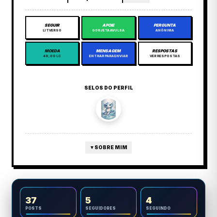
SEGUIR
APOIE
PERGUNTA
LITVERSO
GORJETA AVULSA
ANÔNIMA
MOEDA
MENSAGEM
RESPOSTAS
48,00 LC
ENTRAR PARA ENVIAR
VER RESPOSTAS
SELOS DO PERFIL
▼
SOBRE MIM
37
5
4
POSTS
SEGUIDORES
SEGUINDO