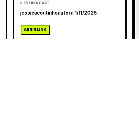
LITVERSO POST
jessicacoutinhoautora 1/11/2025
ABRIR LINK
Entrar para interagir
CRIAR CONTA
ABRIR
LITVERSO POST
ilustradores 30/10/2025
ABRIR LINK
Entrar para interagir
CRIAR CONTA
ABRIR