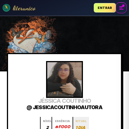
literunico
ENTRAR
JÉSSICA COUTINHO
@ JESSICACOUTINHOAUTORA
NÍVEL
ESSÊNCIA
RITUAL
🔥
FOGO
2
1 DIA