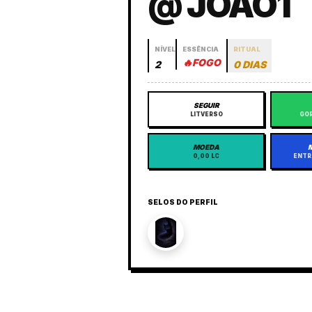
@ JOAO1
NÍVEL
ESSÊNCIA
RITUAL
🔥
FOGO
2
0 DIAS
SEGUIR
LITVERSO
GOR
MOEDA
0,00 LC
ENTR
SELOS DO PERFIL