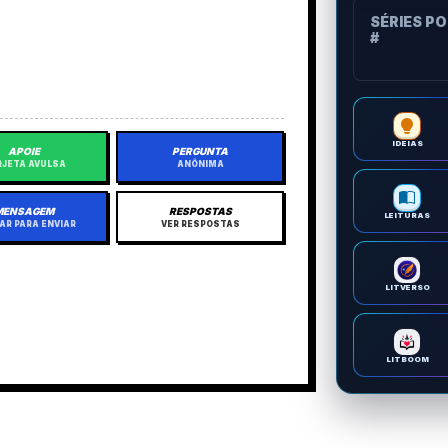
SÉRIES P
#
IDEIAS
APOIE
PERGUNTA
JETA AVULSA
ANÔNIMA
MENSAGEM
RESPOSTAS
LEITURAS
AR PARA ENVIAR
VER RESPOSTAS
LITVERSO
LITBOOM