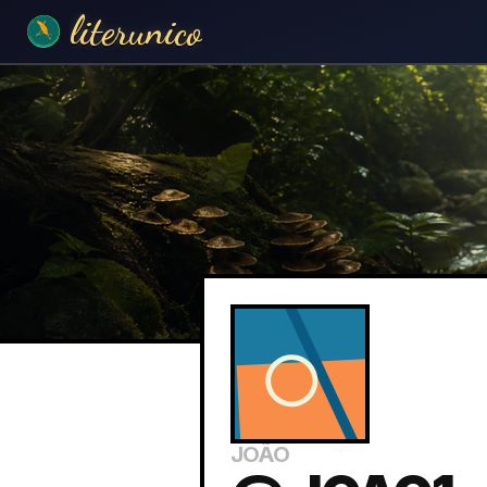
literunico
JOÃO