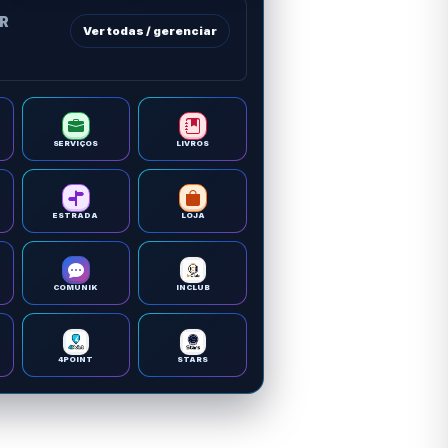
OR
Ver todas / gerenciar
SERVIÇOS
LIVROS
ESTRADA
LOJA
COMUNIK
INCLUB
4POINT
STARS