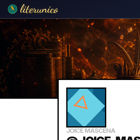
literunico
JOICE MASCENA