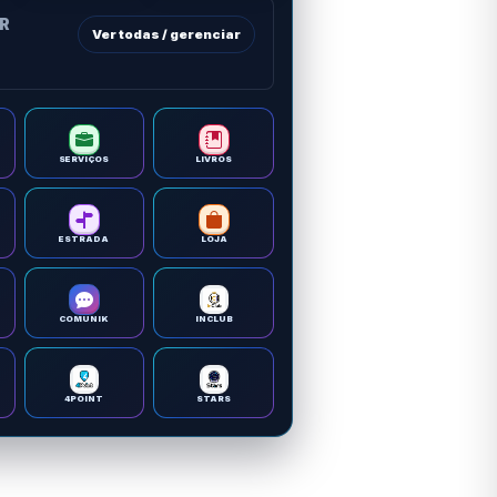
OR
Ver todas / gerenciar
SERVIÇOS
LIVROS
ESTRADA
LOJA
COMUNIK
INCLUB
4POINT
STARS