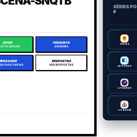
SCENA-SNQTB
SÉRIES P
#
APOIE
PERGUNTA
IDEIAS
JETA AVULSA
ANÔNIMA
MENSAGEM
RESPOSTAS
AR PARA ENVIAR
VER RESPOSTAS
LEITURAS
LITVERSO
LITBOOM