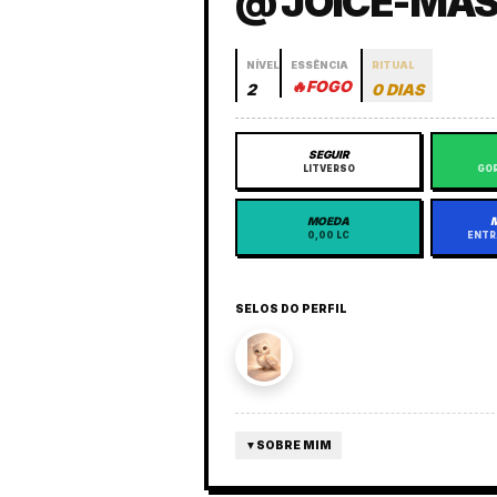
@ JOICE-MA
NÍVEL
ESSÊNCIA
RITUAL
🔥
FOGO
2
0 DIAS
SEGUIR
LITVERSO
GOR
MOEDA
0,00 LC
ENTR
SELOS DO PERFIL
▼
SOBRE MIM