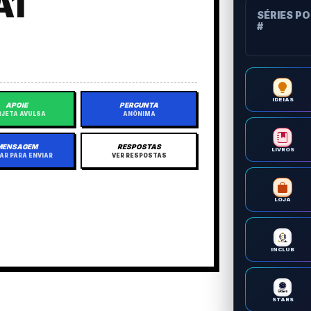
A1
SÉRIES P
#
IDEIAS
APOIE
PERGUNTA
JETA AVULSA
ANÔNIMA
MENSAGEM
RESPOSTAS
LIVROS
AR PARA ENVIAR
VER RESPOSTAS
LOJA
INCLUB
STARS