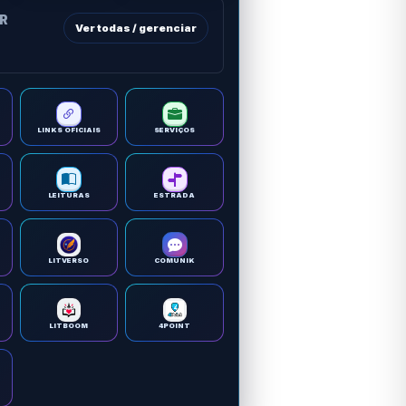
OR
Ver todas / gerenciar
LINKS OFICIAIS
SERVIÇOS
LEITURAS
ESTRADA
LITVERSO
COMUNIK
LITBOOM
4POINT