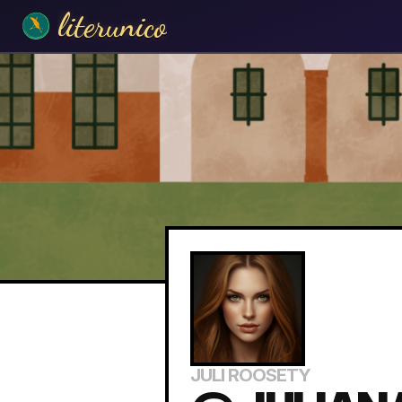
literunico
JULI ROOSETY