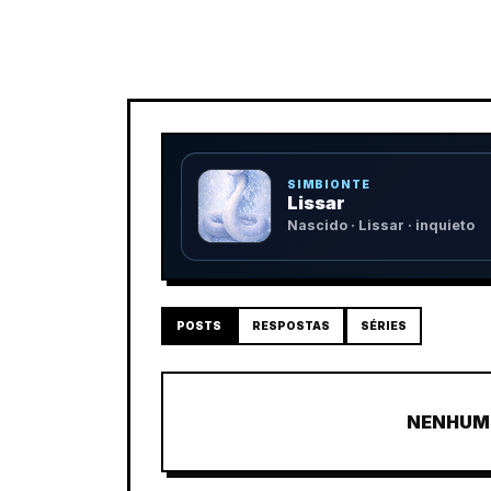
SIMBIONTE
Lissar
Nascido · Lissar · inquieto
POSTS
RESPOSTAS
SÉRIES
NENHUM 