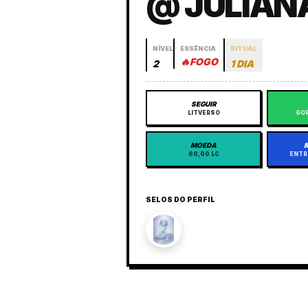
@ JULIAN
NÍVEL
ESSÊNCIA
RITUAL
🔥
FOGO
2
1 DIA
SEGUIR
LITVERSO
GOR
MOEDA
60,00 LC
ENTR
SELOS DO PERFIL