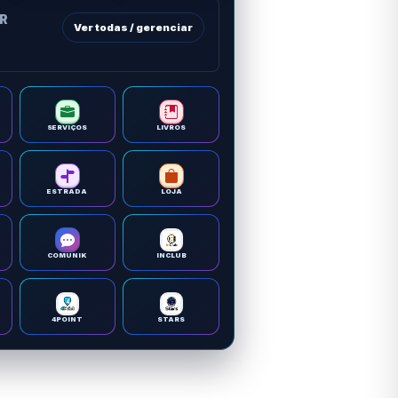
OR
Ver todas / gerenciar
SERVIÇOS
LIVROS
ESTRADA
LOJA
COMUNIK
INCLUB
4POINT
STARS