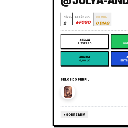
@ JULYA-AN
NÍVEL
ESSÊNCIA
RITUAL
🔥
FOGO
2
0 DIAS
SEGUIR
LITVERSO
GOR
MOEDA
0,00 LC
ENTR
SELOS DO PERFIL
▼
SOBRE MIM