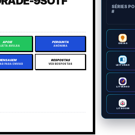
DRADE-9SOTF
SÉRIES P
#
APOIE
PERGUNTA
IDEIAS
JETA AVULSA
ANÔNIMA
MENSAGEM
RESPOSTAS
AR PARA ENVIAR
VER RESPOSTAS
LEITURAS
LITVERSO
LITBOOM