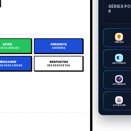
1
SÉRIES P
#
IDEIAS
APOIE
PERGUNTA
JETA AVULSA
ANÔNIMA
MENSAGEM
RESPOSTAS
LEITURAS
AR PARA ENVIAR
VER RESPOSTAS
LITVERSO
LITBOOM