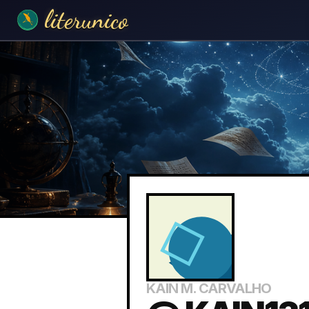
literunico
KAIN M. CARVALHO