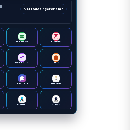
OR
Ver todas / gerenciar
SERVIÇOS
LIVROS
ESTRADA
LOJA
COMUNIK
INCLUB
4POINT
STARS