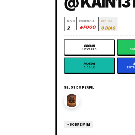
@ KAIN13
NÍVEL
ESSÊNCIA
RITUAL
🔥
FOGO
2
0 DIAS
SEGUIR
LITVERSO
GOR
MOEDA
0,00 LC
ENTR
SELOS DO PERFIL
▼
SOBRE MIM