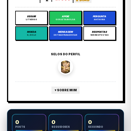
SEGUIR
APOIE
PERGUNTA
LITVERSO
GORJETA AVULSA
ANÔNIMA
MOEDA
MENSAGEM
RESPOSTAS
0,00 LC
ENTRAR PARA ENVIAR
VER RESPOSTAS
SELOS DO PERFIL
▼
SOBRE MIM
0
0
0
POSTS
SEGUIDORES
SEGUINDO