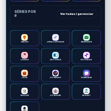
SÉRIES POR
Ver todas / gerenciar
#
IDEIAS
LINKS OFICIAIS
SERVIÇOS
LIVROS
LEITURAS
ESTRADA
LOJA
LITVERSO
COMUNIK
INCLUB
LITBOOM
4POINT