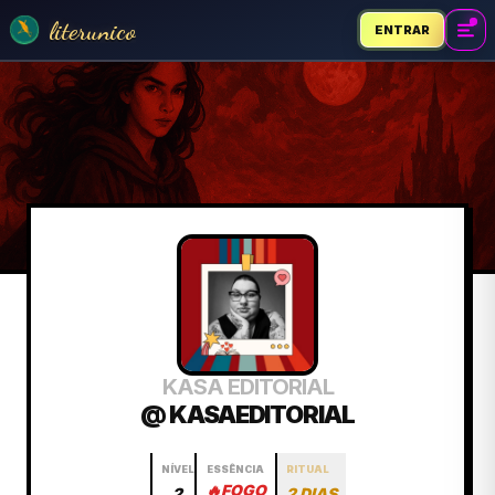
literunico
ENTRAR
KASA EDITORIAL
@ KASAEDITORIAL
NÍVEL
ESSÊNCIA
RITUAL
🔥
FOGO
2
2 DIAS