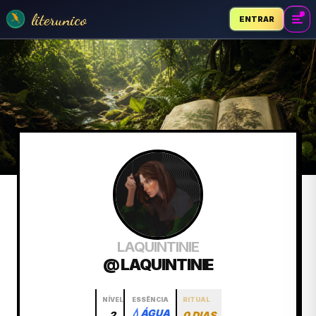
literunico
ENTRAR
LAQUINTINIE
@ LAQUINTINIE
NÍVEL
ESSÊNCIA
RITUAL
💧
ÁGUA
2
0 DIAS