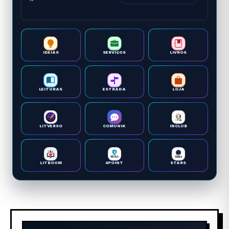
IDEIAS
SERVIÇOS
LIVROS
LEITURAS
ESTRADA
LOJA
LITVERSO
COMUNIK
INCLUB
LITBOOM
4POINT
STARS