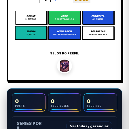
SEGUIR
APOIE
PERGUNTA
LITVERSO
GORJETA AVULSA
ANÔNIMA
MOEDA
MENSAGEM
RESPOSTAS
0,00 LC
ENTRAR PARA ENVIAR
VER RESPOSTAS
SELOS DO PERFIL
0
0
0
POSTS
SEGUIDORES
SEGUINDO
SÉRIES POR
Ver todas / gerenciar
#