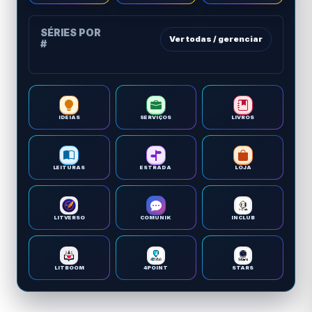
SÉRIES POR
Ver todas / gerenciar
#
IDEIAS
SERVIÇOS
LIVROS
LEITURAS
ESTRADA
LOJA
LITVERSO
COMUNIK
INCLUB
LITBOOM
4POINT
STARS