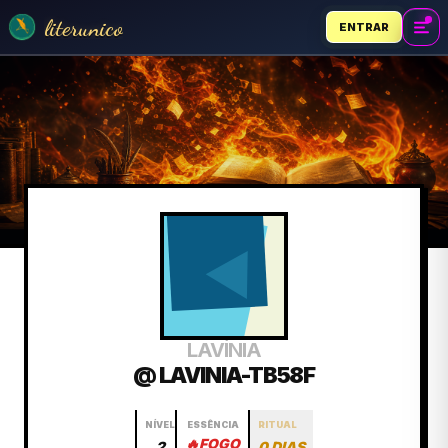
literunico
ENTRAR
LAVÍNIA
@ LAVINIA-TB58F
NÍVEL
ESSÊNCIA
RITUAL
🔥
FOGO
2
0 DIAS