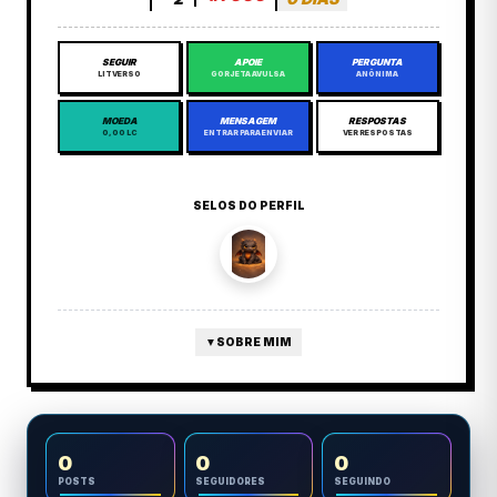
SEGUIR
APOIE
PERGUNTA
LITVERSO
GORJETA AVULSA
ANÔNIMA
MOEDA
MENSAGEM
RESPOSTAS
0,00 LC
ENTRAR PARA ENVIAR
VER RESPOSTAS
SELOS DO PERFIL
▼
SOBRE MIM
0
0
0
POSTS
SEGUIDORES
SEGUINDO