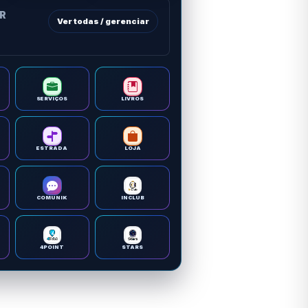
OR
Ver todas / gerenciar
SERVIÇOS
LIVROS
ESTRADA
LOJA
COMUNIK
INCLUB
4POINT
STARS