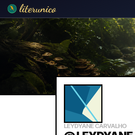
literunico
LEYDYANE CARVALHO