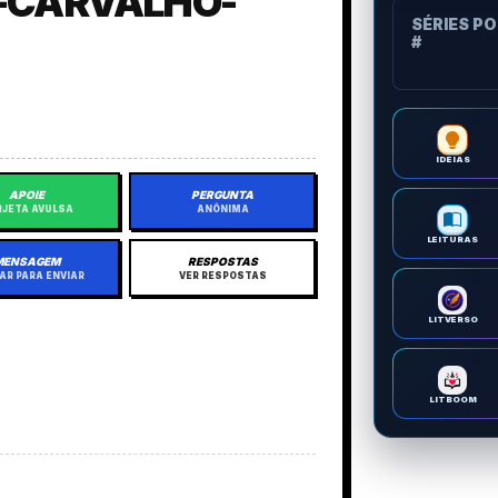
-CARVALHO-
SÉRIES P
#
IDEIAS
APOIE
PERGUNTA
JETA AVULSA
ANÔNIMA
LEITURAS
MENSAGEM
RESPOSTAS
AR PARA ENVIAR
VER RESPOSTAS
LITVERSO
LITBOOM