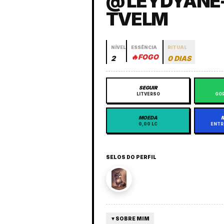
@ LEYDYANE
TVELM
NÍVEL
ESSÊNCIA
RITUAL
🔥
FOGO
2
0 DIAS
SEGUIR
LITVERSO
GOR
MOEDA
0,00 LC
ENTR
SELOS DO PERFIL
▼
SOBRE MIM