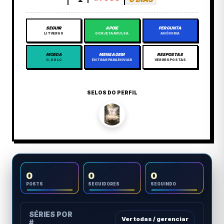
SEGUIR
APOIE
PERGUNTA
LITVERSO
GORJETA AVULSA
ANÔNIMA
MOEDA
MENSAGEM
RESPOSTAS
0,00 LC
ENTRAR PARA ENVIAR
VER RESPOSTAS
SELOS DO PERFIL
0
0
0
POSTS
SEGUIDORES
SEGUINDO
SÉRIES POR
Ver todas / gerenciar
#