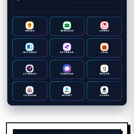
IDEIAS
SERVIÇOS
LIVROS
LEITURAS
ESTRADA
LOJA
LITVERSO
COMUNIK
INCLUB
LITBOOM
4POINT
STARS