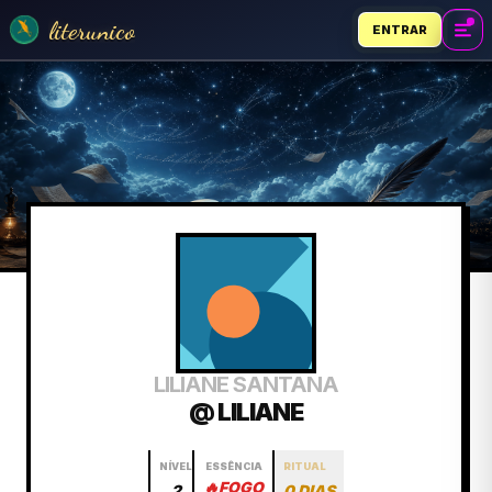
literunico
ENTRAR
LILIANE SANTANA
@ LILIANE
NÍVEL
ESSÊNCIA
RITUAL
🔥
FOGO
2
0 DIAS