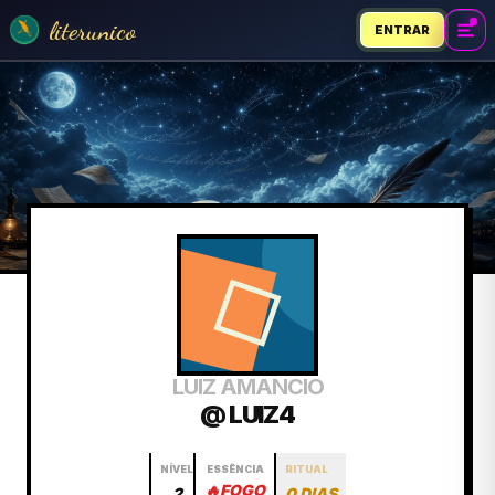
literunico
ENTRAR
LUIZ AMANCIO
@ LUIZ4
NÍVEL
ESSÊNCIA
RITUAL
🔥
FOGO
2
0 DIAS