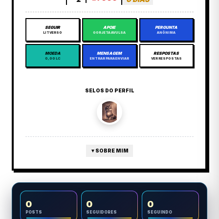
SEGUIR
APOIE
PERGUNTA
LITVERSO
GORJETA AVULSA
ANÔNIMA
MOEDA
MENSAGEM
RESPOSTAS
0,00 LC
ENTRAR PARA ENVIAR
VER RESPOSTAS
SELOS DO PERFIL
▼
SOBRE MIM
0
0
0
POSTS
SEGUIDORES
SEGUINDO