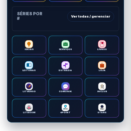
SÉRIES POR
Ver todas / gerenciar
#
IDEIAS
SERVIÇOS
LIVROS
LEITURAS
ESTRADA
LOJA
LITVERSO
COMUNIK
INCLUB
LITBOOM
4POINT
STARS