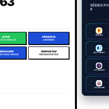
63
SÉRIES P
#
IDEIAS
APOIE
PERGUNTA
JETA AVULSA
ANÔNIMA
MENSAGEM
RESPOSTAS
LEITURAS
AR PARA ENVIAR
VER RESPOSTAS
LITVERSO
LITBOOM