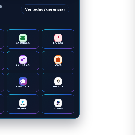
OR
Ver todas / gerenciar
SERVIÇOS
LIVROS
ESTRADA
LOJA
COMUNIK
INCLUB
4POINT
STARS