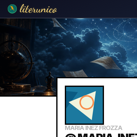
literunico
MARIA INEZ FROZZA