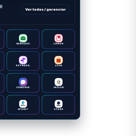
OR
Ver todas / gerenciar
SERVIÇOS
LIVROS
ESTRADA
LOJA
COMUNIK
INCLUB
4POINT
STARS