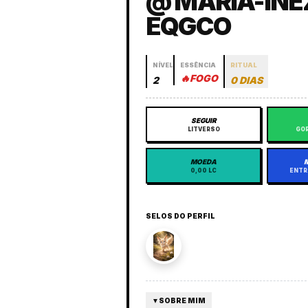
@ MARIA-INE
EQGCO
NÍVEL
ESSÊNCIA
RITUAL
🔥
FOGO
2
0 DIAS
SEGUIR
LITVERSO
GOR
MOEDA
0,00 LC
ENTR
SELOS DO PERFIL
▼
SOBRE MIM