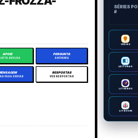
Z-FROZZA-
SÉRIES P
#
IDEIAS
APOIE
PERGUNTA
JETA AVULSA
ANÔNIMA
LEITURAS
MENSAGEM
RESPOSTAS
AR PARA ENVIAR
VER RESPOSTAS
LITVERSO
LITBOOM