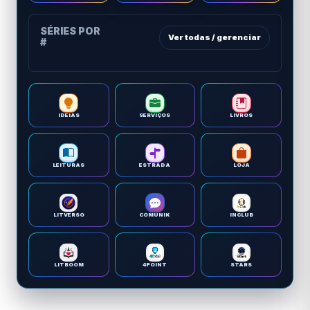
SÉRIES POR
Ver todas / gerenciar
#
IDEIAS
SERVIÇOS
LIVROS
LEITURAS
ESTRADA
LOJA
LITVERSO
COMUNIK
INCLUB
LITBOOM
4POINT
STARS