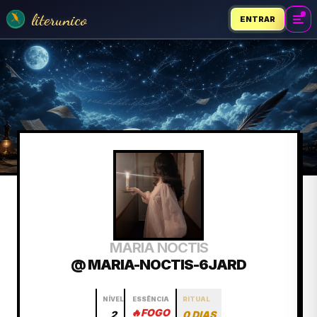
literunico
ENTRAR
MARIA NOCTIS
@ MARIA-NOCTIS-6JARD
NÍVEL
ESSÊNCIA
RITUAL
🔥
FOGO
2
0 DIAS