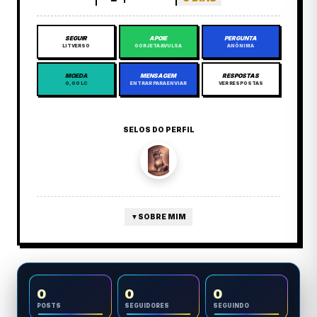
SEGUIR
APOIE
PERGUNTA
LITVERSO
GORJETA AVULSA
ANÔNIMA
MOEDA
MENSAGEM
RESPOSTAS
0,00 LC
ENTRAR PARA ENVIAR
VER RESPOSTAS
SELOS DO PERFIL
▼
SOBRE MIM
0
0
0
POSTS
SEGUIDORES
SEGUINDO