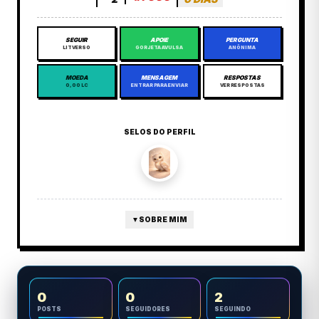
SEGUIR
APOIE
PERGUNTA
LITVERSO
GORJETA AVULSA
ANÔNIMA
MOEDA
MENSAGEM
RESPOSTAS
0,00 LC
ENTRAR PARA ENVIAR
VER RESPOSTAS
SELOS DO PERFIL
▼
SOBRE MIM
0
0
2
POSTS
SEGUIDORES
SEGUINDO