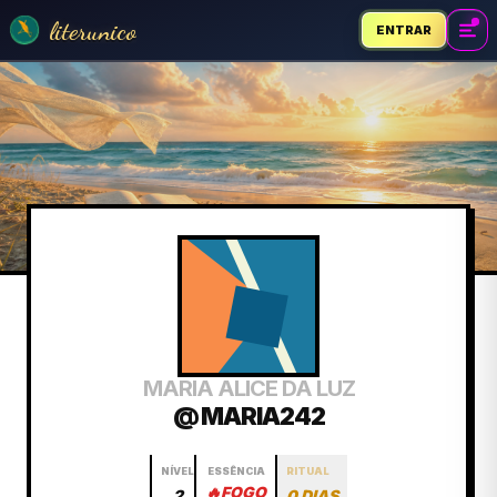
literunico
ENTRAR
MARIA ALICE DA LUZ
@ MARIA242
NÍVEL
ESSÊNCIA
RITUAL
🔥
FOGO
2
0 DIAS