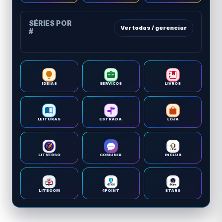
SÉRIES POR
Ver todas / gerenciar
#
IDEIAS
SERVIÇOS
LIVROS
LEITURAS
ESTRADA
LOJA
LITVERSO
COMUNIK
INCLUB
LITBOOM
4POINT
STARS