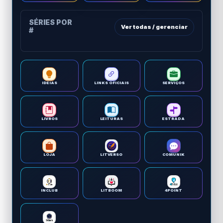
SÉRIES POR
Ver todas / gerenciar
#
IDEIAS
LINKS OFICIAIS
SERVIÇOS
LIVROS
LEITURAS
ESTRADA
LOJA
LITVERSO
COMUNIK
INCLUB
LITBOOM
4POINT