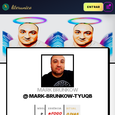
literunico
ENTRAR
MARK BRUNKOW
@ MARK-BRUNKOW-TYUQB
NÍVEL
ESSÊNCIA
RITUAL
🔥
FOGO
2
0 DIAS