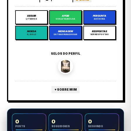
SEGUIR
APOIE
PERGUNTA
LITVERSO
GORJETA AVULSA
ANÔNIMA
MOEDA
MENSAGEM
RESPOSTAS
0,00 LC
ENTRAR PARA ENVIAR
VER RESPOSTAS
SELOS DO PERFIL
▼
SOBRE MIM
0
0
0
POSTS
SEGUIDORES
SEGUINDO