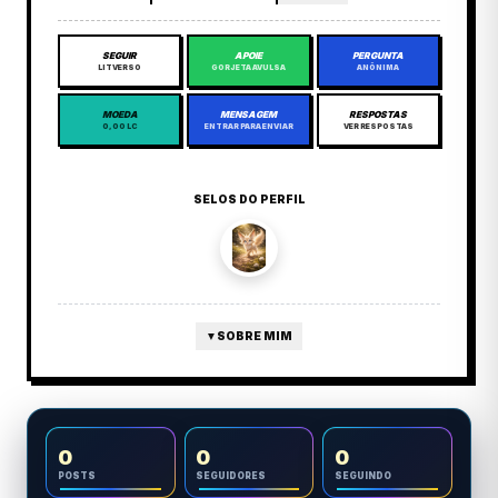
SEGUIR
APOIE
PERGUNTA
LITVERSO
GORJETA AVULSA
ANÔNIMA
MOEDA
MENSAGEM
RESPOSTAS
0,00 LC
ENTRAR PARA ENVIAR
VER RESPOSTAS
SELOS DO PERFIL
▼
SOBRE MIM
0
0
0
POSTS
SEGUIDORES
SEGUINDO