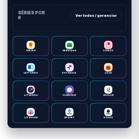
SÉRIES POR
Ver todas / gerenciar
#
IDEIAS
SERVIÇOS
LIVROS
LEITURAS
ESTRADA
LOJA
LITVERSO
COMUNIK
INCLUB
LITBOOM
4POINT
STARS