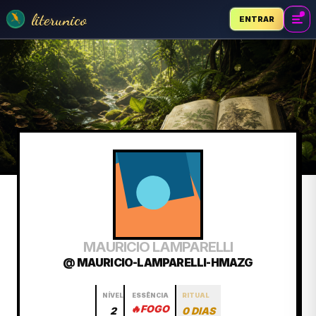
literunico
ENTRAR
MAURICIO LAMPARELLI
@ MAURICIO-LAMPARELLI-HMAZG
NÍVEL
ESSÊNCIA
RITUAL
🔥
FOGO
2
0 DIAS