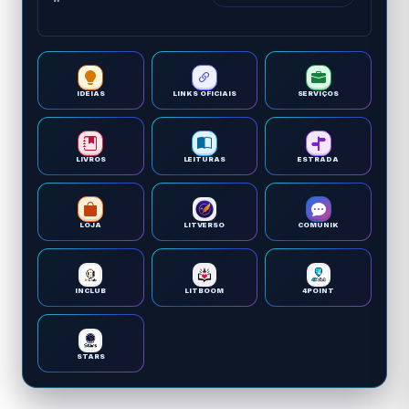
IDEIAS
LINKS OFICIAIS
SERVIÇOS
LIVROS
LEITURAS
ESTRADA
LOJA
LITVERSO
COMUNIK
INCLUB
LITBOOM
4POINT
STARS