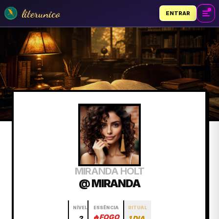
literunico
ENTRAR
MIRANDA HOLT
@ MIRANDA
NÍVEL
ESSÊNCIA
RITUAL
🔥
FOGO
2
1 DIA