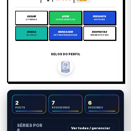
SEGUIR
APOIE
PERGUNTA
LITVERSO
GORJETA AVULSA
ANÔNIMA
MOEDA
MENSAGEM
RESPOSTAS
61,00 LC
ENTRAR PARA ENVIAR
VER RESPOSTAS
SELOS DO PERFIL
2
7
6
POSTS
SEGUIDORES
SEGUINDO
SÉRIES POR
Ver todas / gerenciar
#