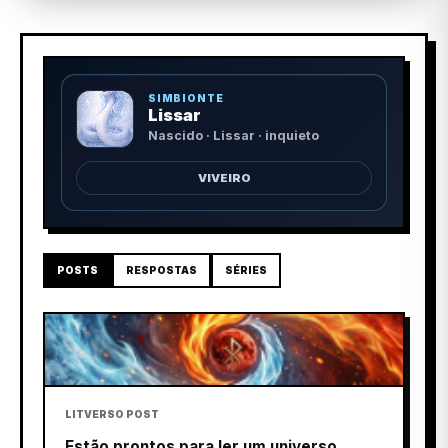
SIMBIONTE
Lissar
Nascido · Lissar · inquieto
VIVEIRO
POSTS
RESPOSTAS
SÉRIES
LITVERSO POST
Estão prontos para ler um universo