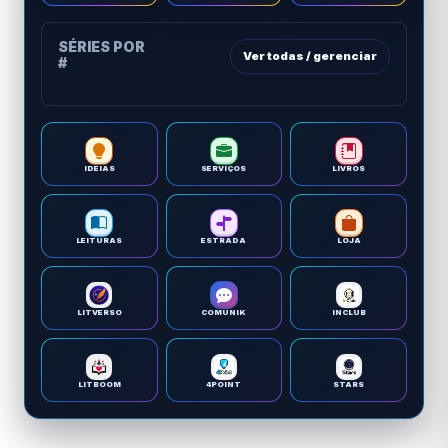
SÉRIES POR
Ver todas / gerenciar
#
IDEIAS
SERVIÇOS
LIVROS
LEITURAS
ESTRADA
LOJA
LITVERSO
COMUNIK
INCLUB
LITBOOM
4POINT
STARS