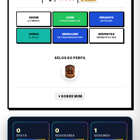
SEGUIR
APOIE
PERGUNTA
LITVERSO
GORJETA AVULSA
ANÔNIMA
MOEDA
MENSAGEM
RESPOSTAS
0,00 LC
ENTRAR PARA ENVIAR
VER RESPOSTAS
SELOS DO PERFIL
▼
SOBRE MIM
0
0
1
POSTS
SEGUIDORES
SEGUINDO