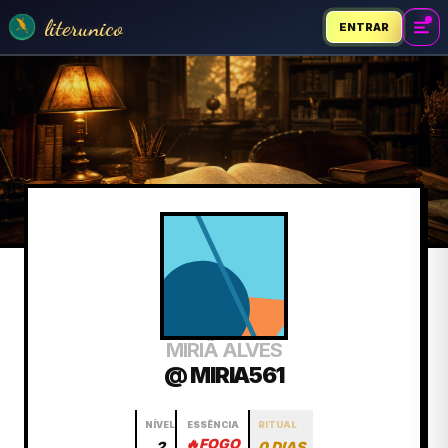
literunico
ENTRAR
MIRIÃ ALVES
@ MIRIA561
NÍVEL
ESSÊNCIA
RITUAL
🔥
FOGO
2
0 DIAS