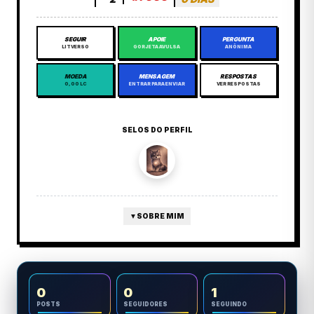
SEGUIR
APOIE
PERGUNTA
LITVERSO
GORJETA AVULSA
ANÔNIMA
MOEDA
MENSAGEM
RESPOSTAS
0,00 LC
ENTRAR PARA ENVIAR
VER RESPOSTAS
SELOS DO PERFIL
▼
SOBRE MIM
0
0
1
POSTS
SEGUIDORES
SEGUINDO