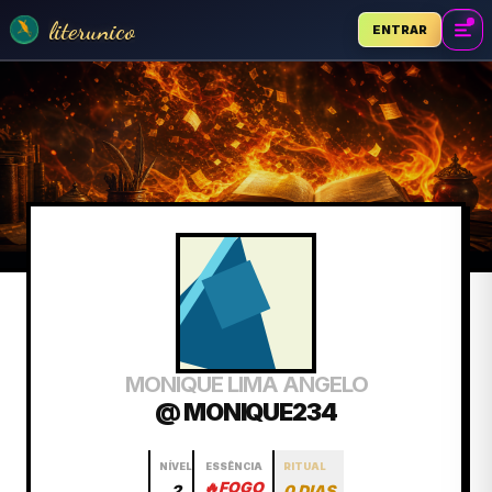
literunico
ENTRAR
MONIQUE LIMA ANGELO
@ MONIQUE234
NÍVEL
ESSÊNCIA
RITUAL
🔥
FOGO
2
0 DIAS