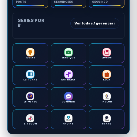
POSTS
SEGUIDORES
SEGUINDO
SÉRIES POR
Ver todas / gerenciar
#
IDEIAS
SERVIÇOS
LIVROS
LEITURAS
ESTRADA
LOJA
LITVERSO
COMUNIK
INCLUB
LITBOOM
4POINT
STARS