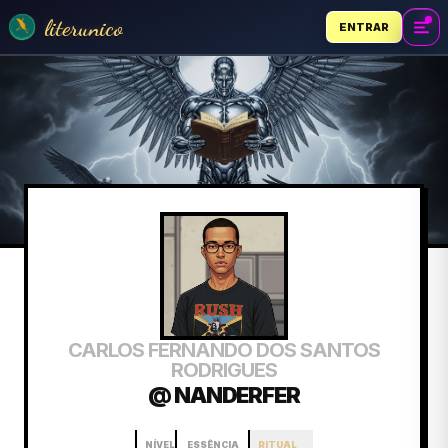
literunico
ENTRAR
CARLOS FERNANDO DOS SANTOS
RODRIGUES
@ NANDERFER
NÍVEL
ESSÊNCIA
RITUAL