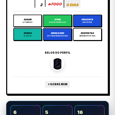
🔥
FOGO
2
0 DIAS
SEGUIR
APOIE
PERGUNTA
LITVERSO
GORJETA AVULSA
ANÔNIMA
MOEDA
MENSAGEM
RESPOSTAS
0,00 LC
ENTRAR PARA ENVIAR
VER RESPOSTAS
SELOS DO PERFIL
▼
SOBRE MIM
6
5
16