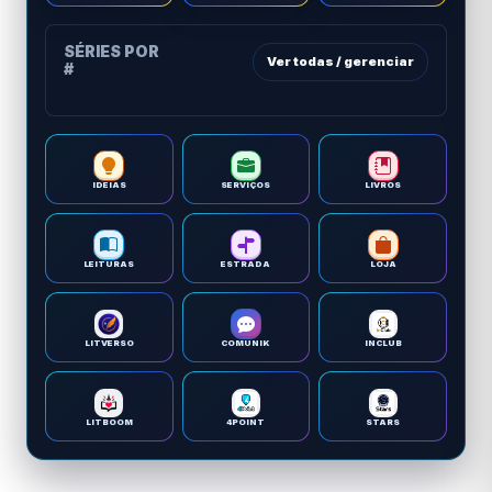
SÉRIES POR
Ver todas / gerenciar
#
IDEIAS
SERVIÇOS
LIVROS
LEITURAS
ESTRADA
LOJA
LITVERSO
COMUNIK
INCLUB
LITBOOM
4POINT
STARS