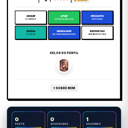
SEGUIR
APOIE
PERGUNTA
LITVERSO
GORJETA AVULSA
ANÔNIMA
MOEDA
MENSAGEM
RESPOSTAS
0,00 LC
ENTRAR PARA ENVIAR
VER RESPOSTAS
SELOS DO PERFIL
▼
SOBRE MIM
0
0
1
POSTS
SEGUIDORES
SEGUINDO