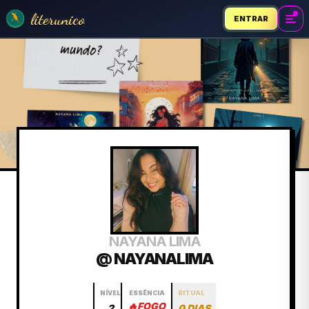
literunico
ENTRAR
NAYANA LIMA
@ NAYANALIMA
NÍVEL
ESSÊNCIA
RITUAL
🔥
FOGO
2
0 DIAS