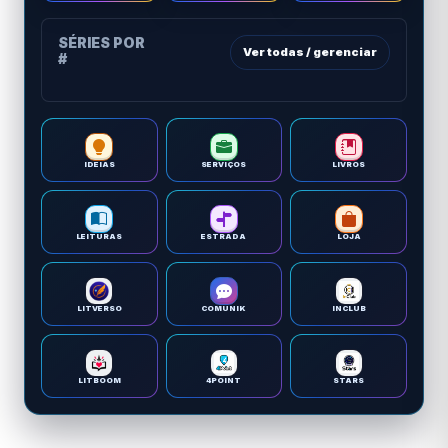
SÉRIES POR
Ver todas / gerenciar
#
IDEIAS
SERVIÇOS
LIVROS
LEITURAS
ESTRADA
LOJA
LITVERSO
COMUNIK
INCLUB
LITBOOM
4POINT
STARS