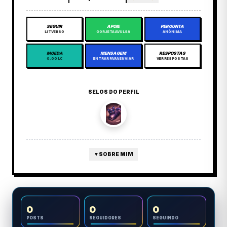
SEGUIR
APOIE
PERGUNTA
LITVERSO
GORJETA AVULSA
ANÔNIMA
MOEDA
MENSAGEM
RESPOSTAS
0,00 LC
ENTRAR PARA ENVIAR
VER RESPOSTAS
SELOS DO PERFIL
▼
SOBRE MIM
0
0
0
POSTS
SEGUIDORES
SEGUINDO