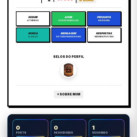
SEGUIR
APOIE
PERGUNTA
LITVERSO
GORJETA AVULSA
ANÔNIMA
MOEDA
MENSAGEM
RESPOSTAS
0,00 LC
ENTRAR PARA ENVIAR
VER RESPOSTAS
SELOS DO PERFIL
▼
SOBRE MIM
0
0
1
POSTS
SEGUIDORES
SEGUINDO