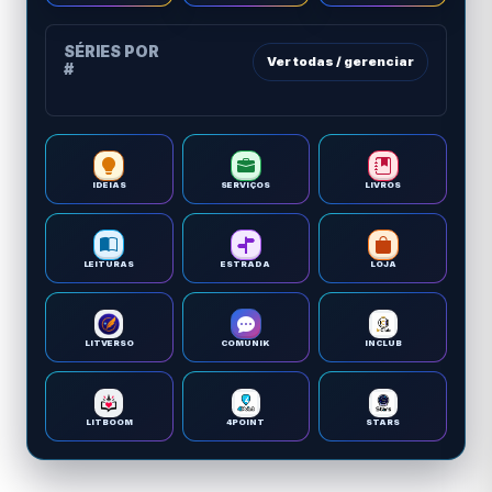
SÉRIES POR
Ver todas / gerenciar
#
IDEIAS
SERVIÇOS
LIVROS
LEITURAS
ESTRADA
LOJA
LITVERSO
COMUNIK
INCLUB
LITBOOM
4POINT
STARS