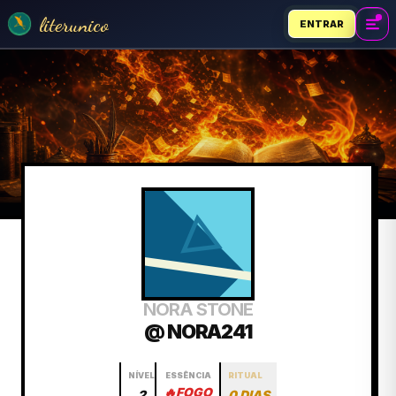
literunico
ENTRAR
NORA STONE
@ NORA241
NÍVEL
ESSÊNCIA
RITUAL
🔥
FOGO
2
0 DIAS