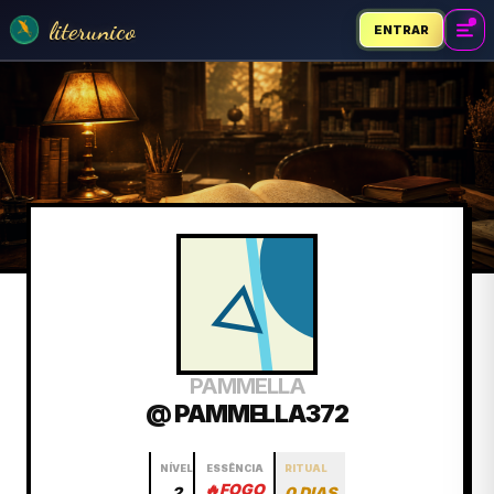
literunico
ENTRAR
PAMMELLA
@ PAMMELLA372
NÍVEL
ESSÊNCIA
RITUAL
🔥
FOGO
2
0 DIAS