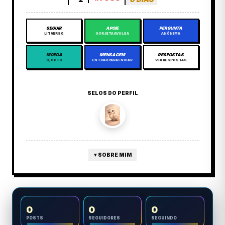
SEGUIR
APOIE
PERGUNTA
LITVERSO
GORJETA AVULSA
ANÔNIMA
MOEDA
MENSAGEM
RESPOSTAS
0,00 LC
ENTRAR PARA ENVIAR
VER RESPOSTAS
SELOS DO PERFIL
▼
SOBRE MIM
0
0
0
POSTS
SEGUIDORES
SEGUINDO