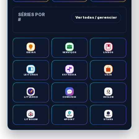
SÉRIES POR
Ver todas / gerenciar
#
IDEIAS
SERVIÇOS
LIVROS
LEITURAS
ESTRADA
LOJA
LITVERSO
COMUNIK
INCLUB
LITBOOM
4POINT
STARS