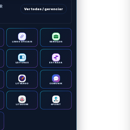
OR
Ver todas / gerenciar
LINKS OFICIAIS
SERVIÇOS
LEITURAS
ESTRADA
LITVERSO
COMUNIK
LITBOOM
4POINT