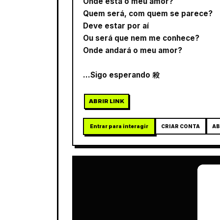
Onde está o meu amor?
Quem será, com quem se parece?
Deve estar por aí
Ou será que nem me conhece?
Onde andará o meu amor?
...Sigo esperando 殺
ABRIR LINK
Entrar para interagir
CRIAR CONTA
AB