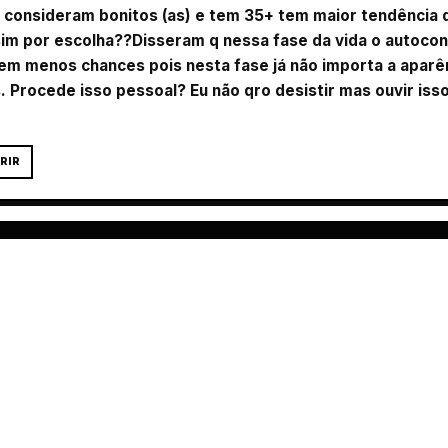
e consideram bonitos (as) e tem 35+ tem maior tendência 
 sim por escolha??Disseram q nessa fase da vida o autoc
tem menos chances pois nesta fase já não importa a apar
 Procede isso pessoal? Eu não qro desistir mas ouvir is
RIR