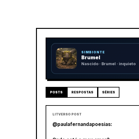
SIMBIONTE
Brumel
Nascido · Brumel · inquieto
POSTS
RESPOSTAS
SÉRIES
LITVERSO POST
@paulafernandapoesias: