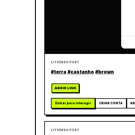
LITVERSO POST
#terra
#castanho
#brown
ABRIR LINK
Entrar para interagir
CRIAR CONTA
AB
LITVERSO POST