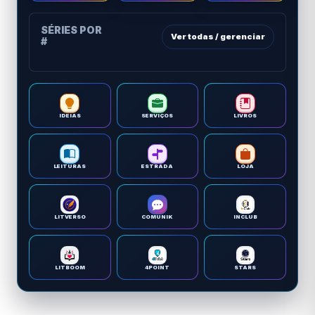
SÉRIES POR
Ver todas / gerenciar
#
IDEIAS
SERVIÇOS
LIVROS
LEITURAS
ESTRADA
LOJA
LITVERSO
COMUNIK
INCLUB
LITBOOM
4POINT
STARS