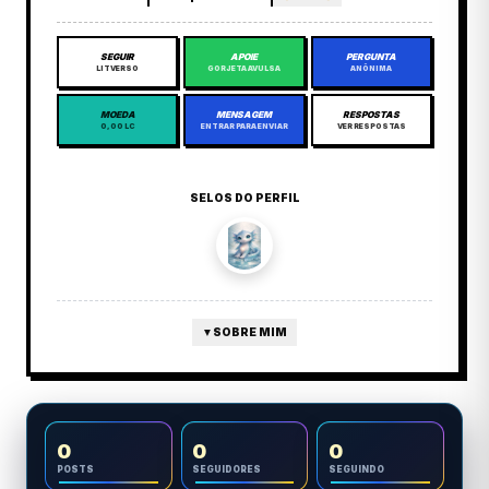
SEGUIR
APOIE
PERGUNTA
LITVERSO
GORJETA AVULSA
ANÔNIMA
MOEDA
MENSAGEM
RESPOSTAS
0,00 LC
ENTRAR PARA ENVIAR
VER RESPOSTAS
SELOS DO PERFIL
▼
SOBRE MIM
0
0
0
POSTS
SEGUIDORES
SEGUINDO