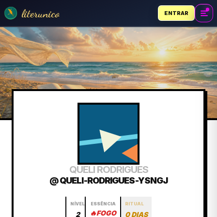
literunico
ENTRAR
QUELI RODRIGUES
@ QUELI-RODRIGUES-YSNGJ
NÍVEL
ESSÊNCIA
RITUAL
🔥
FOGO
2
0 DIAS