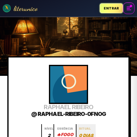
literunico
ENTRAR
RAPHAEL RIBEIRO
@ RAPHAEL-RIBEIRO-0FNOG
NÍVEL
ESSÊNCIA
RITUAL
🔥
FOGO
2
0 DIAS