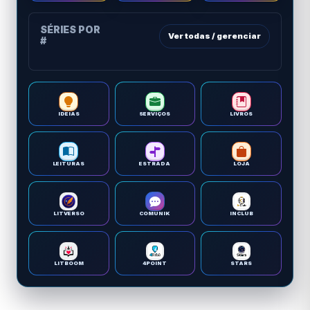
SÉRIES POR
Ver todas / gerenciar
#
IDEIAS
SERVIÇOS
LIVROS
LEITURAS
ESTRADA
LOJA
LITVERSO
COMUNIK
INCLUB
LITBOOM
4POINT
STARS