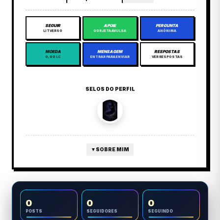
SEGUIR
APOIE
PERGUNTA
LITVERSO
GORJETA AVULSA
ANÔNIMA
MOEDA
MENSAGEM
RESPOSTAS
0,00 LC
ENTRAR PARA ENVIAR
VER RESPOSTAS
SELOS DO PERFIL
▼
SOBRE MIM
0
0
0
POSTS
SEGUIDORES
SEGUINDO