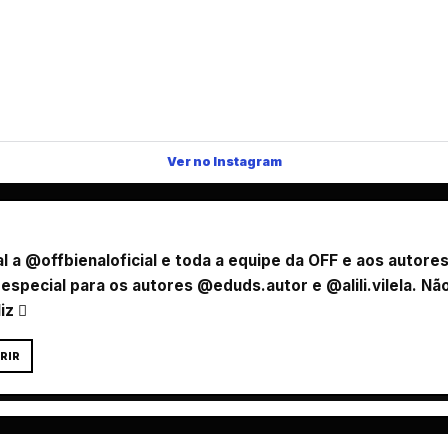
Ver no Instagram
a @offbienaloficial e toda a equipe da OFF e aos autores 
especial para os autores @eduds.autor e @alili.vilela. Não
iz 
RIR