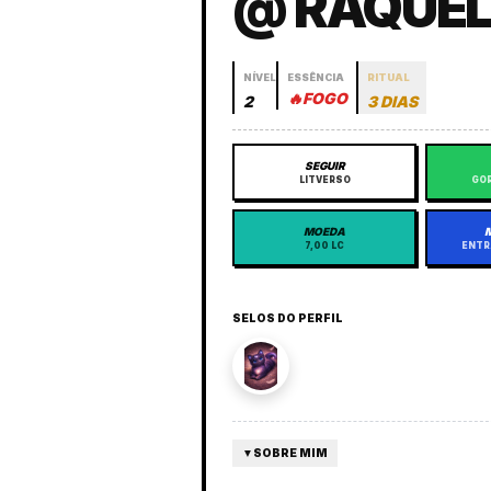
@ RAQUEL
NÍVEL
ESSÊNCIA
RITUAL
🔥
FOGO
2
3 DIAS
SEGUIR
LITVERSO
GOR
MOEDA
7,00 LC
ENTR
SELOS DO PERFIL
▼
SOBRE MIM