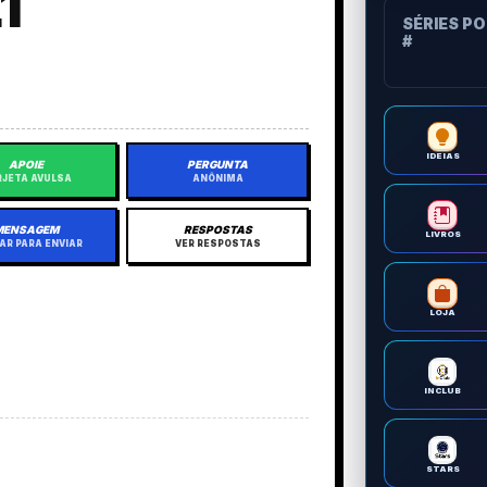
1
SÉRIES P
#
IDEIAS
APOIE
PERGUNTA
JETA AVULSA
ANÔNIMA
MENSAGEM
RESPOSTAS
LIVROS
AR PARA ENVIAR
VER RESPOSTAS
LOJA
INCLUB
STARS