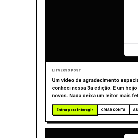
LITVERSO POST
Um vídeo de agradecimento especial 
conheci nessa 3a edição. E um beijo 
novos. Nada deixa um leitor mais fel
Entrar para interagir
CRIAR CONTA
AB