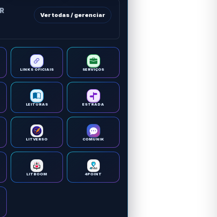
OR
Ver todas / gerenciar
LINKS OFICIAIS
SERVIÇOS
LEITURAS
ESTRADA
LITVERSO
COMUNIK
LITBOOM
4POINT