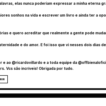
lavras, elas nunca poderiam expressar a minha eterna gra
iores sonhos na vida e escrever um livro e ainda ter a opo
tórias e quero acreditar que realmente a gente pode muda
raternidade e do amor. E foi isso que vi nesses dois dias 
e ao @ricardovillardo e a toda equipe da @offbienalofici
rs. Vcs são incríveis! Obrigada por tudo.
RIR