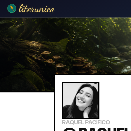
literunico
RAQUEL PACÍFICO