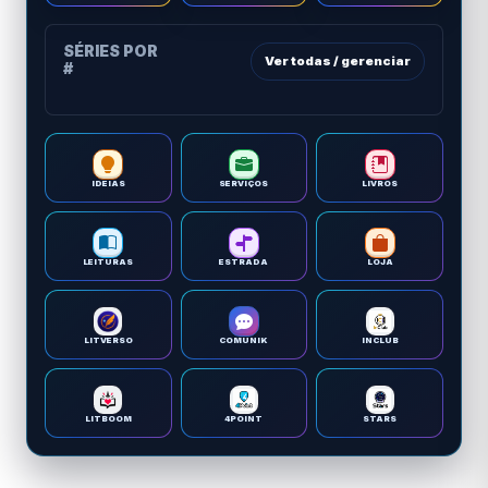
SÉRIES POR
Ver todas / gerenciar
#
IDEIAS
SERVIÇOS
LIVROS
LEITURAS
ESTRADA
LOJA
LITVERSO
COMUNIK
INCLUB
LITBOOM
4POINT
STARS