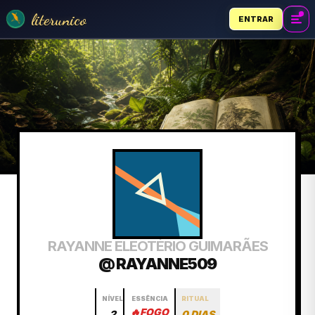
literunico
ENTRAR
RAYANNE ELEOTÉRIO GUIMARÃES
@ RAYANNE509
NÍVEL
ESSÊNCIA
RITUAL
🔥
FOGO
2
0 DIAS