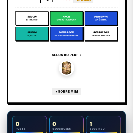
SEGUIR
APOIE
PERGUNTA
LITVERSO
GORJETA AVULSA
ANÔNIMA
MOEDA
MENSAGEM
RESPOSTAS
0,00 LC
ENTRAR PARA ENVIAR
VER RESPOSTAS
SELOS DO PERFIL
▼
SOBRE MIM
0
0
1
POSTS
SEGUIDORES
SEGUINDO