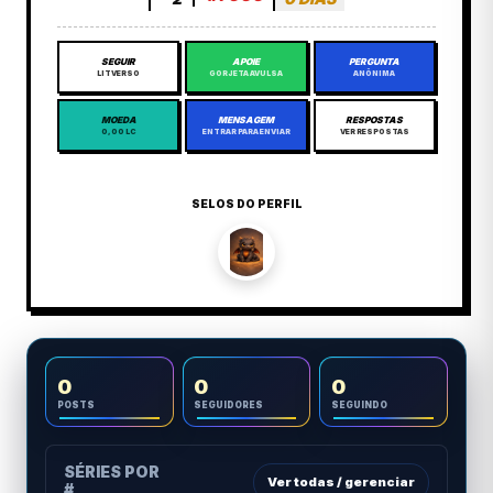
SEGUIR
APOIE
PERGUNTA
LITVERSO
GORJETA AVULSA
ANÔNIMA
MOEDA
MENSAGEM
RESPOSTAS
0,00 LC
ENTRAR PARA ENVIAR
VER RESPOSTAS
SELOS DO PERFIL
0
0
0
POSTS
SEGUIDORES
SEGUINDO
SÉRIES POR
Ver todas / gerenciar
#