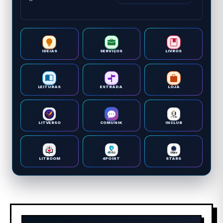
IDEIAS
SERVIÇOS
LIVROS
LEITURAS
ESTRADA
LOJA
LITVERSO
COMUNIK
INCLUB
LITBOOM
4POINT
STARS