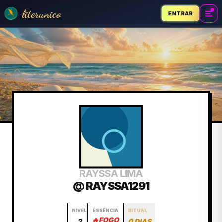
literunico
ENTRAR
RAYSSA LIMA
@ RAYSSA1291
NÍVEL
ESSÊNCIA
RITUAL
🔥
FOGO
2
0 DIAS