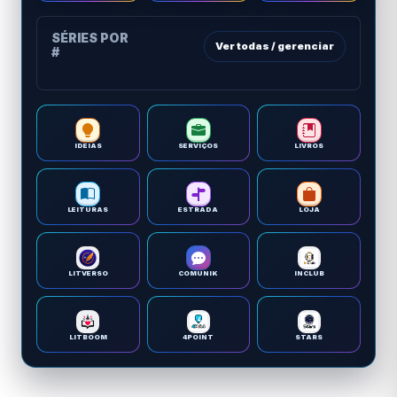
SÉRIES POR
Ver todas / gerenciar
#
IDEIAS
SERVIÇOS
LIVROS
LEITURAS
ESTRADA
LOJA
LITVERSO
COMUNIK
INCLUB
LITBOOM
4POINT
STARS