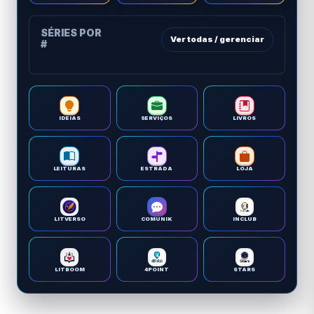
SÉRIES POR
Ver todas / gerenciar
#
IDEIAS
SERVIÇOS
LIVROS
LEITURAS
ESTRADA
LOJA
LITVERSO
COMUNIK
INCLUB
LITBOOM
4POINT
STARS