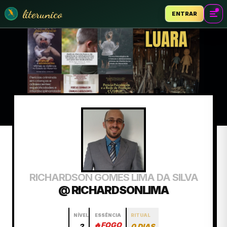
literunico
ENTRAR
RICHARDSON GOMES LIMA DA SILVA
@ RICHARDSONLIMA
NÍVEL
ESSÊNCIA
RITUAL
🔥
FOGO
2
0 DIAS