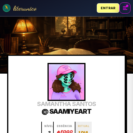
literunico
ENTRAR
SAMANTHA SANTOS
@ SAAMIYEART
NÍVEL
ESSÊNCIA
RITUAL
🔥
FOGO
2
1 DIA