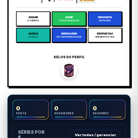
SEGUIR
APOIE
PERGUNTA
LITVERSO
GORJETA AVULSA
ANÔNIMA
MOEDA
MENSAGEM
RESPOSTAS
0,00 LC
ENTRAR PARA ENVIAR
VER RESPOSTAS
SELOS DO PERFIL
0
0
0
POSTS
SEGUIDORES
SEGUINDO
SÉRIES POR
Ver todas / gerenciar
#