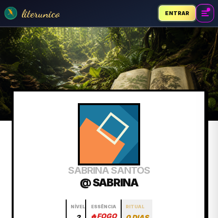
literunico
ENTRAR
SABRINA SANTOS
@ SABRINA
NÍVEL
ESSÊNCIA
RITUAL
🔥
FOGO
2
0 DIAS