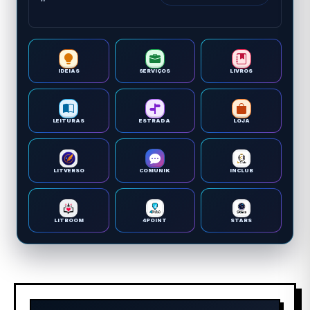
IDEIAS
SERVIÇOS
LIVROS
LEITURAS
ESTRADA
LOJA
LITVERSO
COMUNIK
INCLUB
LITBOOM
4POINT
STARS