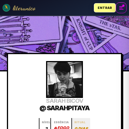
literunico
ENTRAR
SARAH BICOV
@ SARAHPITAYA
NÍVEL
ESSÊNCIA
RITUAL
🔥
FOGO
2
0 DIAS