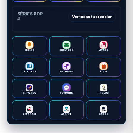
SÉRIES POR
Ver todas / gerenciar
#
IDEIAS
SERVIÇOS
LIVROS
LEITURAS
ESTRADA
LOJA
LITVERSO
COMUNIK
INCLUB
LITBOOM
4POINT
STARS