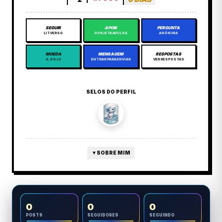
SEGUIR
APOIE
PERGUNTA
LITVERSO
GORJETA AVULSA
ANÔNIMA
MOEDA
MENSAGEM
RESPOSTAS
0,00 LC
ENTRAR PARA ENVIAR
VER RESPOSTAS
SELOS DO PERFIL
▼
SOBRE MIM
0
0
0
POSTS
SEGUIDORES
SEGUINDO