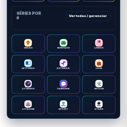
SÉRIES POR
Ver todas / gerenciar
#
IDEIAS
SERVIÇOS
LIVROS
LEITURAS
ESTRADA
LOJA
LITVERSO
COMUNIK
INCLUB
LITBOOM
4POINT
STARS