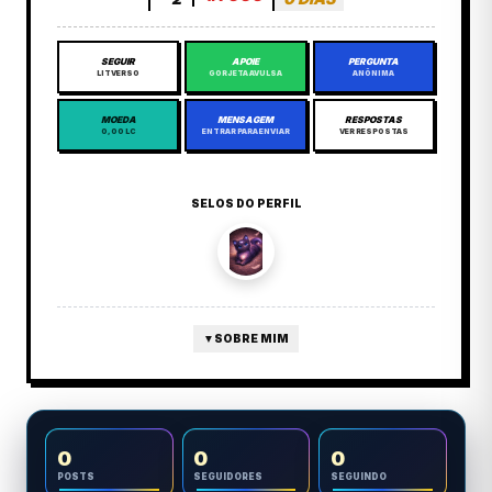
SEGUIR
APOIE
PERGUNTA
LITVERSO
GORJETA AVULSA
ANÔNIMA
MOEDA
MENSAGEM
RESPOSTAS
0,00 LC
ENTRAR PARA ENVIAR
VER RESPOSTAS
SELOS DO PERFIL
▼
SOBRE MIM
0
0
0
POSTS
SEGUIDORES
SEGUINDO