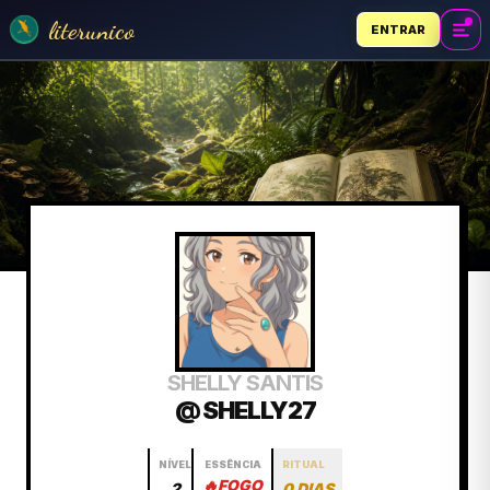
literunico
ENTRAR
SHELLY SANTIS
@ SHELLY27
NÍVEL
ESSÊNCIA
RITUAL
🔥
FOGO
2
0 DIAS