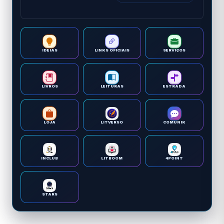
IDEIAS
LINKS OFICIAIS
SERVIÇOS
LIVROS
LEITURAS
ESTRADA
LOJA
LITVERSO
COMUNIK
INCLUB
LITBOOM
4POINT
STARS