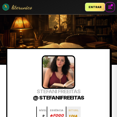
literunico
ENTRAR
STEFANI FREEITAS
@ STEFANIFREEITAS
NÍVEL
ESSÊNCIA
RITUAL
🔥
FOGO
2
1 DIA