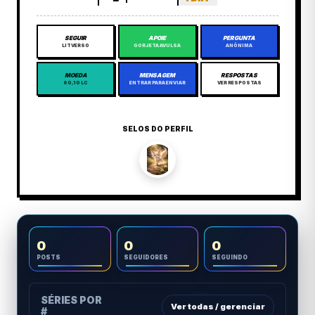
SEGUIR
APOIE
PERGUNTA
LITVERSO
GORJETA AVULSA
ANÔNIMA
MOEDA
MENSAGEM
RESPOSTAS
60,10 LC
ENTRAR PARA ENVIAR
VER RESPOSTAS
SELOS DO PERFIL
0
0
0
POSTS
SEGUIDORES
SEGUINDO
SÉRIES POR
Ver todas / gerenciar
#