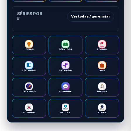
SÉRIES POR
Ver todas / gerenciar
#
IDEIAS
SERVIÇOS
LIVROS
LEITURAS
ESTRADA
LOJA
LITVERSO
COMUNIK
INCLUB
LITBOOM
4POINT
STARS