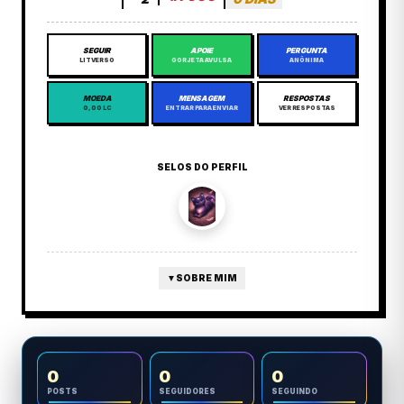
SEGUIR
APOIE
PERGUNTA
LITVERSO
GORJETA AVULSA
ANÔNIMA
MOEDA
MENSAGEM
RESPOSTAS
0,00 LC
ENTRAR PARA ENVIAR
VER RESPOSTAS
SELOS DO PERFIL
▼
SOBRE MIM
0
0
0
POSTS
SEGUIDORES
SEGUINDO