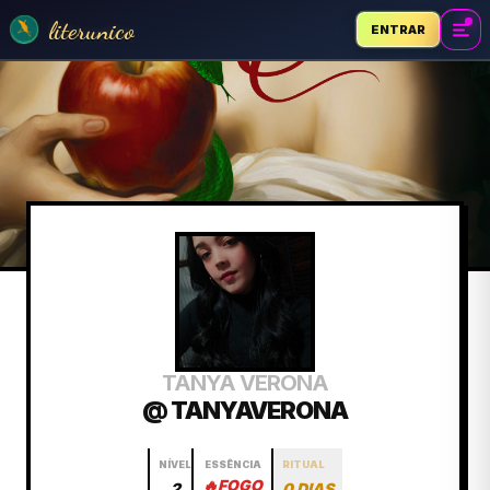
literunico
ENTRAR
TANYA VERONA
@ TANYAVERONA
NÍVEL
ESSÊNCIA
RITUAL
🔥
FOGO
2
0 DIAS