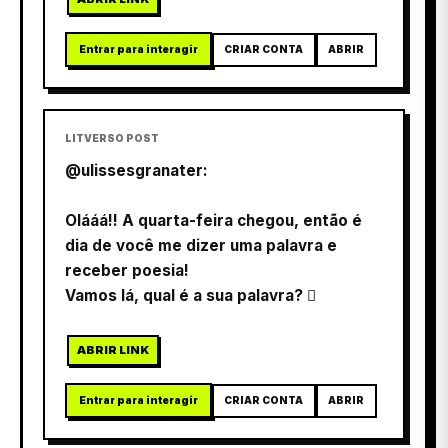
Entrar para interagir
CRIAR CONTA
ABRIR
LITVERSO POST
@ulissesgranater:
Olááá!! A quarta-feira chegou, então é
dia de você me dizer uma palavra e
receber poesia!
Vamos lá, qual é a sua palavra? 
ABRIR LINK
Entrar para interagir
CRIAR CONTA
ABRIR