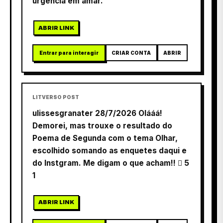
urgência em amar.
ABRIR LINK
Entrar para interagir
CRIAR CONTA
ABRIR
LITVERSO POST
ulissesgranater 28/7/2026 Olááá!
Demorei, mas trouxe o resultado do
Poema de Segunda com o tema Olhar,
escolhido somando as enquetes daqui e
do Instgram. Me digam o que acham!!  5
1
ABRIR LINK