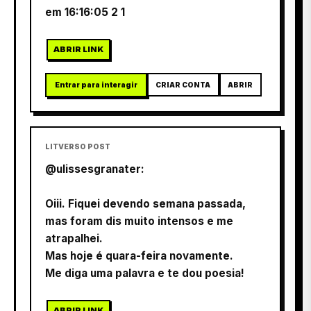
em 16:16:05 2 1
ABRIR LINK
Entrar para interagir
CRIAR CONTA
ABRIR
LITVERSO POST
@ulissesgranater:
Oiii. Fiquei devendo semana passada,
mas foram dis muito intensos e me
atrapalhei.
Mas hoje é quara-feira novamente.
Me diga uma palavra e te dou poesia!
ABRIR LINK