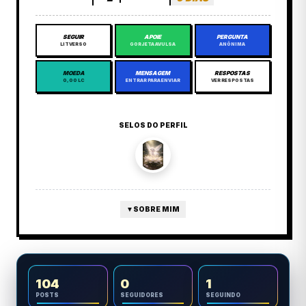
SEGUIR
APOIE
PERGUNTA
LITVERSO
GORJETA AVULSA
ANÔNIMA
MOEDA
MENSAGEM
RESPOSTAS
0,00 LC
ENTRAR PARA ENVIAR
VER RESPOSTAS
SELOS DO PERFIL
▼
SOBRE MIM
104
0
1
POSTS
SEGUIDORES
SEGUINDO