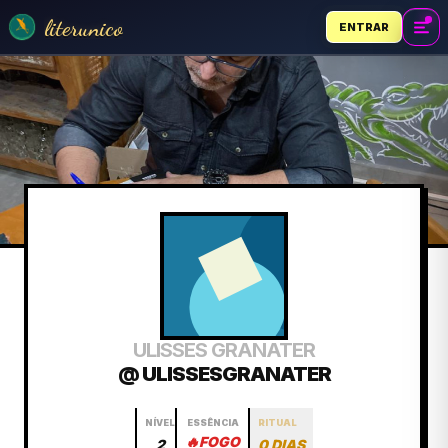
literunico
ENTRAR
ULISSES GRANATER
@ ULISSESGRANATER
NÍVEL
ESSÊNCIA
RITUAL
🔥
FOGO
2
0 DIAS