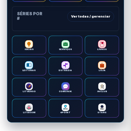
SÉRIES POR
Ver todas / gerenciar
#
IDEIAS
SERVIÇOS
LIVROS
LEITURAS
ESTRADA
LOJA
LITVERSO
COMUNIK
INCLUB
LITBOOM
4POINT
STARS