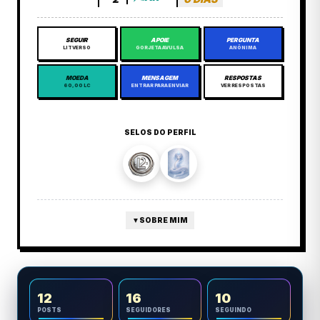
SEGUIR
APOIE
PERGUNTA
LITVERSO
GORJETA AVULSA
ANÔNIMA
MOEDA
MENSAGEM
RESPOSTAS
60,00 LC
ENTRAR PARA ENVIAR
VER RESPOSTAS
SELOS DO PERFIL
▼
SOBRE MIM
12
16
10
POSTS
SEGUIDORES
SEGUINDO