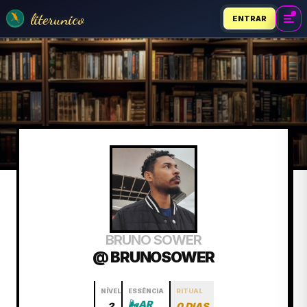
literunico
ENTRAR
BRUNO SOWER
@ BRUNOSOWER
NÍVEL
ESSÊNCIA
RITUAL
🌬️
AR
2
0 DIAS