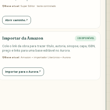
Base atual:
Super Editor · teste controlado
Abrir caminho
Importar da Amazon
DISPONÍVEL
Cole o link da obra para trazer título, autoria, sinopse, capa, ISBN,
preço e links para uma base editável no Aurora.
Base atual:
Amazon + importador Literúnico + Aurora
Importar para o Aurora