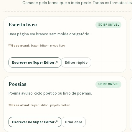
Comece pela forma que a ideia pede. Todos os formatos le
Escrita livre
DISPONÍVEL
Uma página em branco sem molde obrigatório.
Base atual:
Super Editor · modo livre
Escrever no Super Editor
Editor rápido
Poesias
DISPONÍVEL
Poema avulso, ciclo poético ou livro de poemas.
Base atual:
Super Editor · projeto poético
Escrever no Super Editor
Criar obra