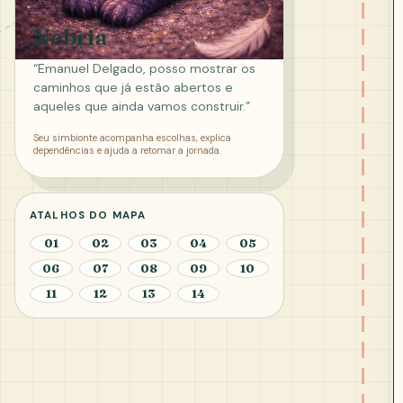
Nebria
“Emanuel Delgado, posso mostrar os
caminhos que já estão abertos e
aqueles que ainda vamos construir.”
Seu simbionte acompanha escolhas, explica
dependências e ajuda a retomar a jornada.
ATALHOS DO MAPA
01
02
03
04
05
06
07
08
09
10
11
12
13
14