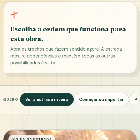
Escolha a ordem que funciona para
esta obra.
Abra os trechos que fazem sentido agora. A estrada
mostra dependências e mantém todas as outras
possibilidades à vista.
Ver a estrada inteira
Começar ou importar
Pr
QUERO
GUIA DA ESTRADA