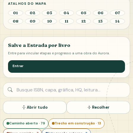
ATALHOS DO MAPA
01
02
03
04
05
06
07
08
09
10
11
12
13
14
Salve a Estrada por livro
Entre para vincular etapas e progresso a uma obra do Aurora.
Entrar
Buscar possibilidade
Abrir tudo
Recolher
Caminho aberto · 79
Trecho em construção · 13