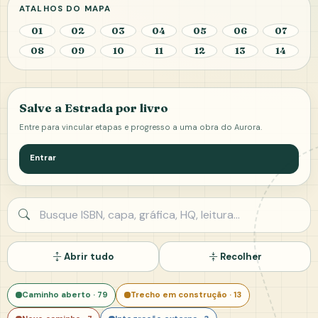
ATALHOS DO MAPA
01
02
03
04
05
06
07
08
09
10
11
12
13
14
Salve a Estrada por livro
Entre para vincular etapas e progresso a uma obra do Aurora.
Entrar
Buscar possibilidade
Abrir tudo
Recolher
Caminho aberto · 79
Trecho em construção · 13