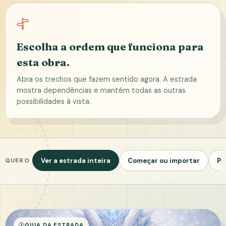
Escolha a ordem que funciona para
esta obra.
Abra os trechos que fazem sentido agora. A estrada
mostra dependências e mantém todas as outras
possibilidades à vista.
Ver a estrada inteira
Começar ou importar
Pr
QUERO
GUIA DA ESTRADA