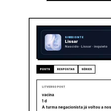
SIMBIONTE
Lissar
Nascido · Lissar · inquieto
POSTS
RESPOSTAS
SÉRIES
LITVERSO POST
vacina
1 d
A turma negacionista já voltou a n