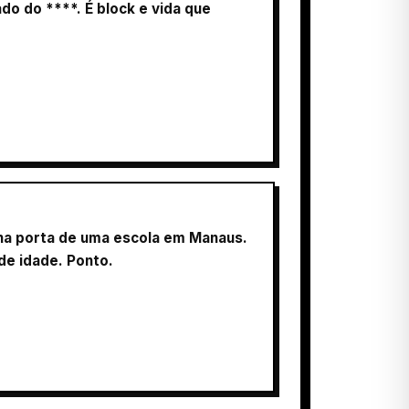
o do ****. É block e vida que
 na porta de uma escola em Manaus.
de idade. Ponto.