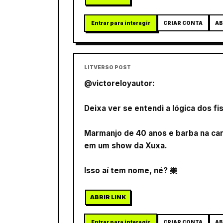
Entrar para interagir
CRIAR CONTA
AB
LITVERSO POST
@victoreloyautor:
Deixa ver se entendi a lógica dos fis
Marmanjo de 40 anos e barba na car
em um show da Xuxa.
Isso aí tem nome, né? 樂
ABRIR LINK
Entrar para interagir
CRIAR CONTA
AB