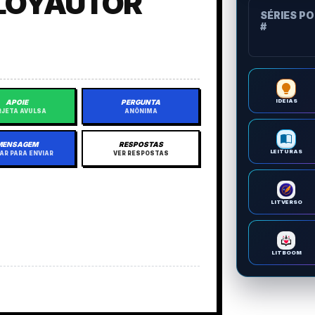
LOYAUTOR
SÉRIES P
#
APOIE
PERGUNTA
IDEIAS
JETA AVULSA
ANÔNIMA
MENSAGEM
RESPOSTAS
LEITURAS
AR PARA ENVIAR
VER RESPOSTAS
LITVERSO
LITBOOM