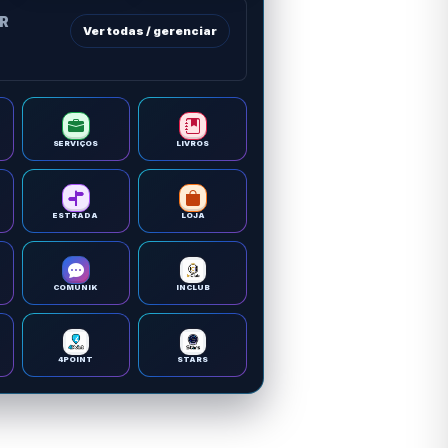
OR
Ver todas / gerenciar
SERVIÇOS
LIVROS
ESTRADA
LOJA
COMUNIK
INCLUB
4POINT
STARS