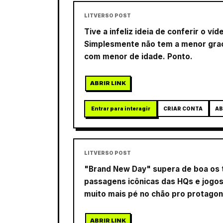
LITVERSO POST
Tive a infeliz ideia de conferir o v
Simplesmente não tem a menor graç
com menor de idade. Ponto.
ABRIR LINK
Entrar para interagir
CRIAR CONTA
AB
LITVERSO POST
"Brand New Day" supera de boa os tr
passagens icônicas das HQs e jogo
muito mais pé no chão pro protagon
ABRIR LINK