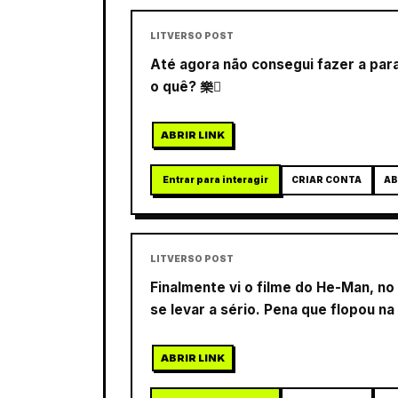
LITVERSO POST
Até agora não consegui fazer a para
o quê? 樂
ABRIR LINK
Entrar para interagir
CRIAR CONTA
AB
LITVERSO POST
Finalmente vi o filme do He-Man, n
se levar a sério. Pena que flopou na
ABRIR LINK