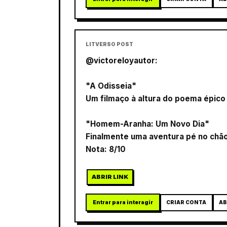
LITVERSO POST
@victoreloyautor:
"A Odisseia"
Um filmaço à altura do poema épi
"Homem-Aranha: Um Novo Dia"
Finalmente uma aventura pé no chã
Nota: 8/10
ABRIR LINK
Entrar para interagir
CRIAR CONTA
AB