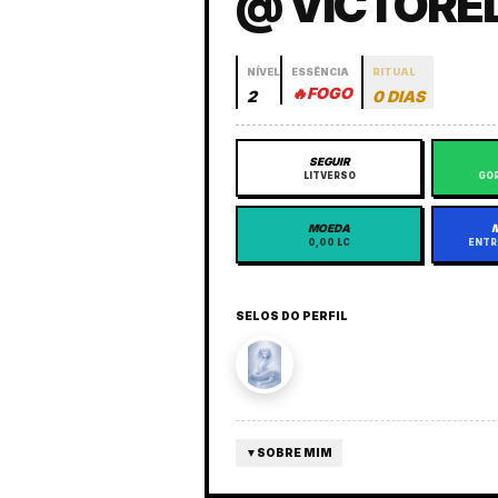
@ VICTORE
NÍVEL
ESSÊNCIA
RITUAL
🔥
FOGO
2
0 DIAS
SEGUIR
LITVERSO
GOR
MOEDA
0,00 LC
ENTR
SELOS DO PERFIL
▼
SOBRE MIM