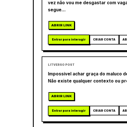
vez não vou me desgastar com vagab
segue...
ABRIR LINK
Entrar para interagir
CRIAR CONTA
AB
LITVERSO POST
Impossível achar graça do maluco
Não existe qualquer contexto ou pr
ABRIR LINK
Entrar para interagir
CRIAR CONTA
AB