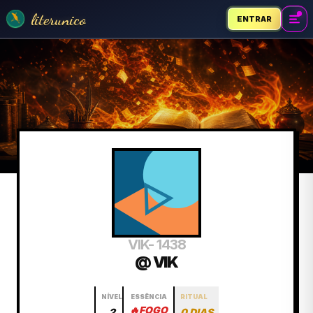
literunico
ENTRAR
VIK- 1438
@ VIK
NÍVEL
ESSÊNCIA
RITUAL
🔥
FOGO
2
0 DIAS