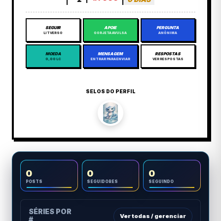
SEGUIR
APOIE
PERGUNTA
LITVERSO
GORJETA AVULSA
ANÔNIMA
MOEDA
MENSAGEM
RESPOSTAS
0,00 LC
ENTRAR PARA ENVIAR
VER RESPOSTAS
SELOS DO PERFIL
0
0
0
POSTS
SEGUIDORES
SEGUINDO
SÉRIES POR
Ver todas / gerenciar
#