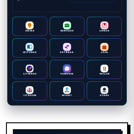
IDEIAS
SERVIÇOS
LIVROS
LEITURAS
ESTRADA
LOJA
LITVERSO
COMUNIK
INCLUB
LITBOOM
4POINT
STARS