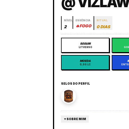
@ VIZLA
NÍVEL
ESSÊNCIA
RITUAL
🔥
FOGO
2
0 DIAS
SEGUIR
LITVERSO
GOR
MOEDA
0,00 LC
ENTR
SELOS DO PERFIL
▼
SOBRE MIM