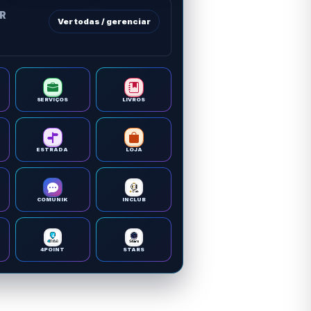
OR
Ver todas / gerenciar
SERVIÇOS
LIVROS
ESTRADA
LOJA
COMUNIK
INCLUB
4POINT
STARS