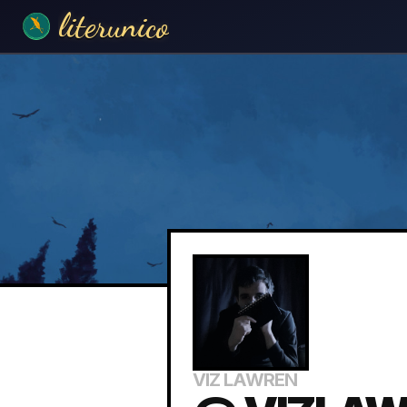
literunico
VIZ LAWREN