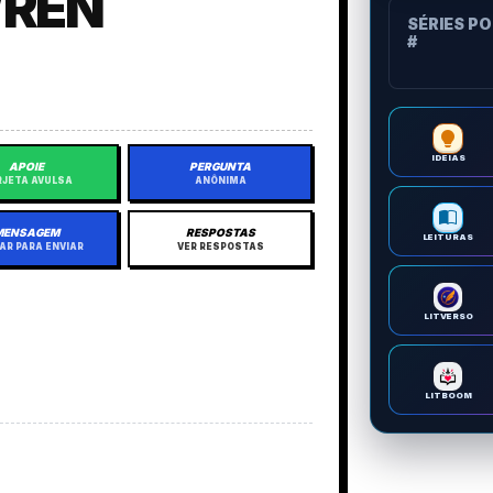
WREN
SÉRIES P
#
IDEIAS
APOIE
PERGUNTA
JETA AVULSA
ANÔNIMA
MENSAGEM
RESPOSTAS
LEITURAS
AR PARA ENVIAR
VER RESPOSTAS
LITVERSO
LITBOOM