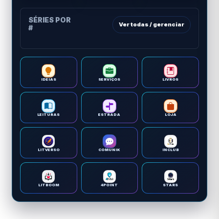
SÉRIES POR
Ver todas / gerenciar
#
IDEIAS
SERVIÇOS
LIVROS
LEITURAS
ESTRADA
LOJA
LITVERSO
COMUNIK
INCLUB
LITBOOM
4POINT
STARS