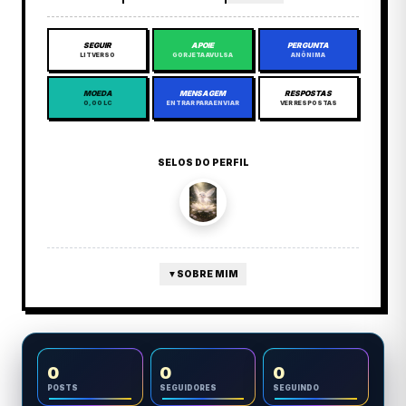
SEGUIR
APOIE
PERGUNTA
LITVERSO
GORJETA AVULSA
ANÔNIMA
MOEDA
MENSAGEM
RESPOSTAS
0,00 LC
ENTRAR PARA ENVIAR
VER RESPOSTAS
SELOS DO PERFIL
▼
SOBRE MIM
0
0
0
POSTS
SEGUIDORES
SEGUINDO