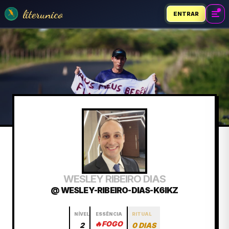
literunico
ENTRAR
WESLEY RIBEIRO DIAS
@ WESLEY-RIBEIRO-DIAS-K6IKZ
NÍVEL
ESSÊNCIA
RITUAL
🔥
FOGO
2
0 DIAS